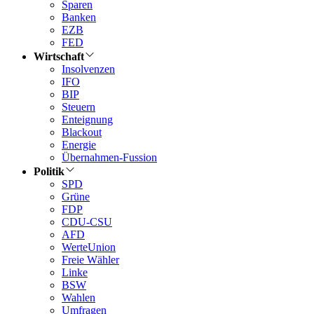
Sparen
Banken
EZB
FED
Wirtschaft
Insolvenzen
IFO
BIP
Steuern
Enteignung
Blackout
Energie
Übernahmen-Fussion
Politik
SPD
Grüne
FDP
CDU-CSU
AFD
WerteUnion
Freie Wähler
Linke
BSW
Wahlen
Umfragen