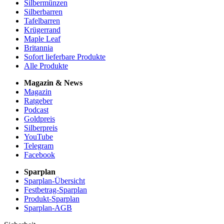
Silbermünzen
Silberbarren
Tafelbarren
Krügerrand
Maple Leaf
Britannia
Sofort lieferbare Produkte
Alle Produkte
Magazin & News
Magazin
Ratgeber
Podcast
Goldpreis
Silberpreis
YouTube
Telegram
Facebook
Sparplan
Sparplan-Übersicht
Festbetrag-Sparplan
Produkt-Sparplan
Sparplan-AGB