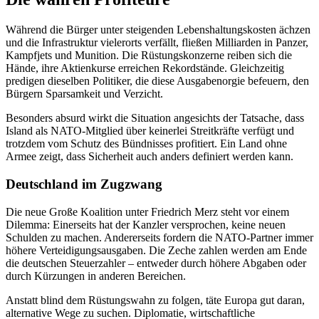
Während die Bürger unter steigenden Lebenshaltungskosten ächzen
und die Infrastruktur vielerorts verfällt, fließen Milliarden in Panzer,
Kampfjets und Munition. Die Rüstungskonzerne reiben sich die
Hände, ihre Aktienkurse erreichen Rekordstände. Gleichzeitig
predigen dieselben Politiker, die diese Ausgabenorgie befeuern, den
Bürgern Sparsamkeit und Verzicht.
Besonders absurd wirkt die Situation angesichts der Tatsache, dass
Island als NATO-Mitglied über keinerlei Streitkräfte verfügt und
trotzdem vom Schutz des Bündnisses profitiert. Ein Land ohne
Armee zeigt, dass Sicherheit auch anders definiert werden kann.
Deutschland im Zugzwang
Die neue Große Koalition unter Friedrich Merz steht vor einem
Dilemma: Einerseits hat der Kanzler versprochen, keine neuen
Schulden zu machen. Andererseits fordern die NATO-Partner immer
höhere Verteidigungsausgaben. Die Zeche zahlen werden am Ende
die deutschen Steuerzahler – entweder durch höhere Abgaben oder
durch Kürzungen in anderen Bereichen.
Anstatt blind dem Rüstungswahn zu folgen, täte Europa gut daran,
alternative Wege zu suchen. Diplomatie, wirtschaftliche