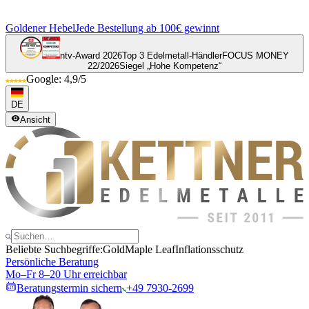
Goldener Hebel
Jede Bestellung ab 100€ gewinnt
ntv-Award 2026
Top 3 Edelmetall-Händler
FOCUS MONEY
22/2026
Siegel „Hohe Kompetenz“
Google: 4,9/5
DE
Ansicht
Beliebte Suchbegriffe:
Gold
Maple Leaf
Inflationsschutz
Persönliche Beratung
Mo–Fr 8–20 Uhr erreichbar
Beratungstermin sichern
+49 7930-2699