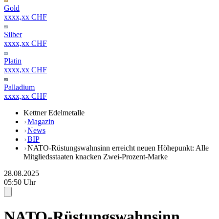
Gold
xxxx,xx CHF
Silber
xxxx,xx CHF
Platin
xxxx,xx CHF
Palladium
xxxx,xx CHF
Kettner Edelmetalle
Magazin
News
BIP
NATO-Rüstungswahnsinn erreicht neuen Höhepunkt: Alle
Mitgliedsstaaten knacken Zwei-Prozent-Marke
28.08.2025
05:50 Uhr
NATO-Rüstungswahnsinn