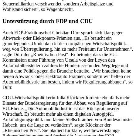
Steuermilliarden verschwendet, sondern Arbeitsplätze und
Wohlstand sichert“, so Wagenknecht.
Unterstützung durch FDP und CDU
Auch FDP-Fraktionschef Christian Dürr sprach sich klar gegen
Abwrack- oder Elektroauto-Prämien aus. „Es braucht ein
grundlegendes Umdenken in der europäischen Wirtschaftspolitik –
weg von Überregulierung, hin zu mehr Freiraum für Unternehmen“,
sagte Dürr der „Rheinischen Post“. Er betonte, dass die EU-
Kommission unter Führung von Ursula von der Leyen den
Automobilherstellern zahlreiche Hindernisse in den Weg lege und
damit eine Politik gegen die Branche betreibe. „Wir brauchen keine
neuen Abwrack- oder Elektroauto-Prämien, sondern wir helfen der
Automobilindustrie am besten, indem wir Regulierung abbauen“, so
Dürr.
CDU-Wirtschaftspolitikerin Julia Klöckner forderte ebenfalls mehr
Einsatz der Bundesregierung für den Abbau von Regulierung auf
EU-Ebene. „Die Automobilindustrie ist das Rückgrat unserer
Wirtschaft. Es braucht mehr als einen digitalen Autogipfel,
Ankündigungspolitik und kleine Stellschrauben von Bundesminister
Habeck, um die Lage zu verändern“, sagte Klöckner der
„Rheinischen Post“. Sie plädiert für klare, wettbewerbsfähige
Rahmenbedingungen und fordert die Aussetzung der CO2-