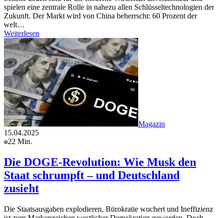
spielen eine zentrale Rolle in nahezu allen Schlüsseltechnologien der
Zukunft. Der Markt wird von China beherrscht: 60 Prozent der
welt…
Weiterlesen
Magazin
15.04.2025
22 Min.
Die DOGE-Revolution: Wie Musk den
Staat schrumpft – und Deutschland
zusieht
Die Staatsausgaben explodieren, Bürokratie wuchert und Ineffizienz
ist zum Markenzeichen westlicher Demokratien geworden. Doch