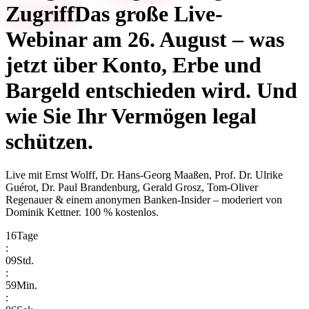
Zugriff
Das große Live-
Webinar am 26. August – was
jetzt über Konto, Erbe und
Bargeld entschieden wird. Und
wie Sie Ihr Vermögen legal
schützen.
Live mit
Ernst Wolff, Dr. Hans-Georg Maaßen, Prof. Dr. Ulrike
Guérot, Dr. Paul Brandenburg, Gerald Grosz, Tom-Oliver
Regenauer & einem anonymen Banken-Insider
– moderiert von
Dominik Kettner
.
100 % kostenlos.
16
Tage
:
09
Std.
:
59
Min.
: