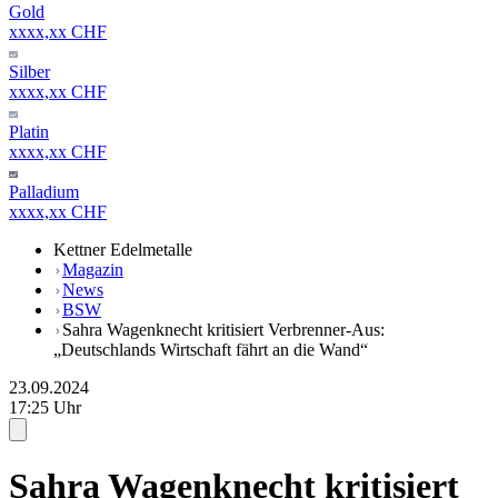
Gold
xxxx,xx CHF
Silber
xxxx,xx CHF
Platin
xxxx,xx CHF
Palladium
xxxx,xx CHF
Kettner Edelmetalle
Magazin
News
BSW
Sahra Wagenknecht kritisiert Verbrenner-Aus:
„Deutschlands Wirtschaft fährt an die Wand“
23.09.2024
17:25 Uhr
Sahra Wagenknecht kritisiert