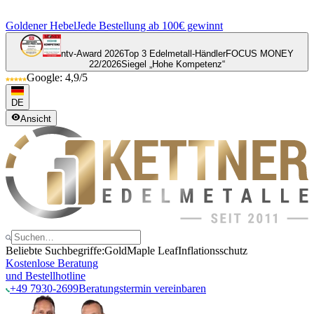
Goldener Hebel
Jede Bestellung ab 100€ gewinnt
ntv-Award 2026
Top 3 Edelmetall-Händler
FOCUS MONEY
22/2026
Siegel „Hohe Kompetenz“
Google: 4,9/5
DE
Ansicht
Beliebte Suchbegriffe:
Gold
Maple Leaf
Inflationsschutz
Kostenlose Beratung
und Bestellhotline
+49 7930-2699
Beratungstermin vereinbaren