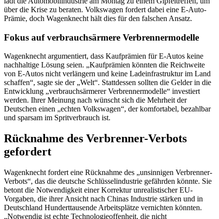
lädt die Automobilindustrie am Montag zu einem Gipfeltreffen, um
über die Krise zu beraten. Volkswagen fordert dabei eine E-Auto-
Prämie, doch Wagenknecht hält dies für den falschen Ansatz.
Fokus auf verbrauchsärmere Verbrennermodelle
Wagenknecht argumentiert, dass Kaufprämien für E-Autos keine
nachhaltige Lösung seien. „Kaufprämien könnten die Reichweite
von E-Autos nicht verlängern und keine Ladeinfrastruktur im Land
schaffen“, sagte sie der „Welt“. Stattdessen sollten die Gelder in die
Entwicklung „verbrauchsärmerer Verbrennermodelle“ investiert
werden. Ihrer Meinung nach wünscht sich die Mehrheit der
Deutschen einen „echten Volkswagen“, der komfortabel, bezahlbar
und sparsam im Spritverbrauch ist.
Rücknahme des Verbrenner-Verbots
gefordert
Wagenknecht fordert eine Rücknahme des „unsinnigen Verbrenner-
Verbots“, das die deutsche Schlüsselindustrie gefährden könnte. Sie
betont die Notwendigkeit einer Korrektur unrealistischer EU-
Vorgaben, die ihrer Ansicht nach Chinas Industrie stärken und in
Deutschland Hunderttausende Arbeitsplätze vernichten könnten.
„Notwendig ist echte Technologieoffenheit, die nicht