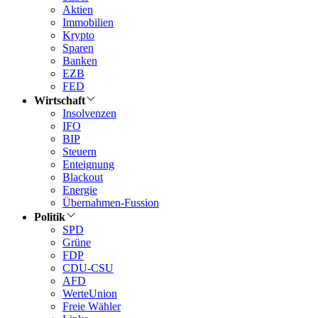
Aktien
Immobilien
Krypto
Sparen
Banken
EZB
FED
Wirtschaft
Insolvenzen
IFO
BIP
Steuern
Enteignung
Blackout
Energie
Übernahmen-Fussion
Politik
SPD
Grüne
FDP
CDU-CSU
AFD
WerteUnion
Freie Wähler