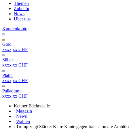
Themen
Zubehör
News
Über uns
Kundenkonto
Gold
xxxx,xx CHF
Silber
xxxx,xx CHF
Platin
xxxx,xx CHF
Palladium
xxxx,xx CHF
Kettner Edelmetalle
Magazin
News
Wahlen
Trump zeigt Stärke: Klare Kante gegen Irans atomare Ambiti