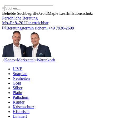
Beliebte Suchbegriffe:
Gold
Maple Leaf
Inflationsschutz
Persönliche Beratung
Mo–Fr 8–20 Uhr erreichbar
Beratungstermin sichern
+49 7930-2699
Konto
Merkzettel
Warenkorb
LIVE
Sparplan
Neuheiten
Gold
Silber
Platin
Palladium
Kupfer
Krisenschutz
Historisch
Limitiert