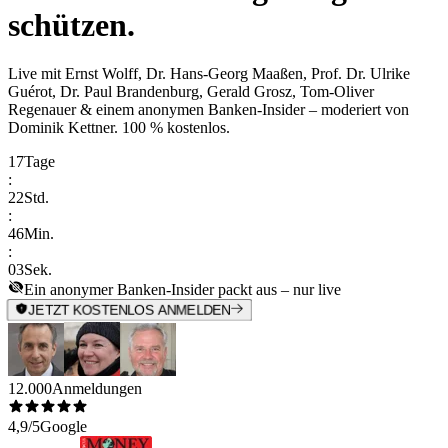
schützen.
Live mit
Ernst Wolff, Dr. Hans-Georg Maaßen, Prof. Dr. Ulrike
Guérot, Dr. Paul Brandenburg, Gerald Grosz, Tom-Oliver
Regenauer & einem anonymen Banken-Insider
– moderiert von
Dominik Kettner
.
100 % kostenlos.
17
Tage
:
22
Std.
:
46
Min.
:
03
Sek.
Ein anonymer Banken-Insider packt aus – nur live
JETZT KOSTENLOS ANMELDEN
12.000
Anmeldungen
4,9/5
Google