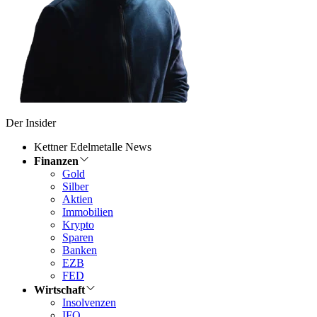
Der Insider
Kettner Edelmetalle News
Finanzen
Gold
Silber
Aktien
Immobilien
Krypto
Sparen
Banken
EZB
FED
Wirtschaft
Insolvenzen
IFO