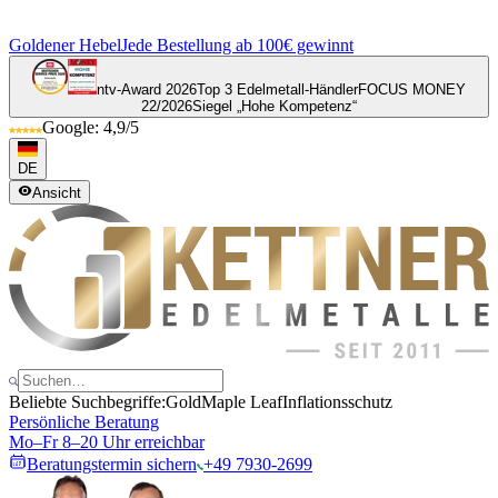
Goldener Hebel
Jede Bestellung ab 100€ gewinnt
ntv-Award 2026
Top 3 Edelmetall-Händler
FOCUS MONEY
22/2026
Siegel „Hohe Kompetenz“
Google: 4,9/5
DE
Ansicht
Beliebte Suchbegriffe:
Gold
Maple Leaf
Inflationsschutz
Persönliche Beratung
Mo–Fr 8–20 Uhr erreichbar
Beratungstermin sichern
+49 7930-2699