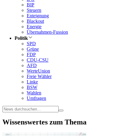
BIP
Steuern
Enteignung
Blackout
Energie
Übernahmen-Fussion
Politik
SPD
Grüne
FDP
CDU-CSU
AFD
WerteUnion
Freie Wähler
Linke
BSW
Wahlen
Umfragen
Wissenswertes zum Thema