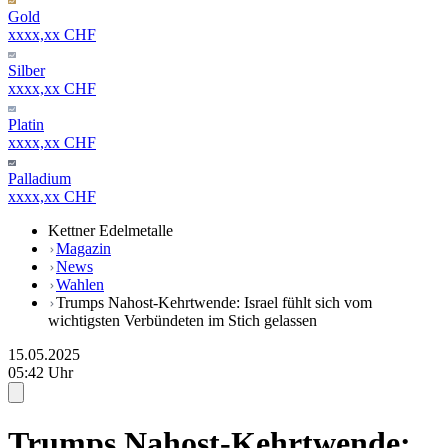
Gold
xxxx,xx CHF
Silber
xxxx,xx CHF
Platin
xxxx,xx CHF
Palladium
xxxx,xx CHF
Kettner Edelmetalle
Magazin
News
Wahlen
Trumps Nahost-Kehrtwende: Israel fühlt sich vom
wichtigsten Verbündeten im Stich gelassen
15.05.2025
05:42 Uhr
Trumps Nahost-Kehrtwende: