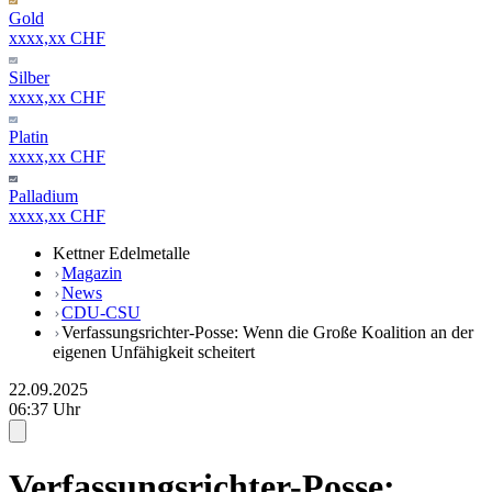
Gold
xxxx,xx CHF
Silber
xxxx,xx CHF
Platin
xxxx,xx CHF
Palladium
xxxx,xx CHF
Kettner Edelmetalle
Magazin
News
CDU-CSU
Verfassungsrichter-Posse: Wenn die Große Koalition an der
eigenen Unfähigkeit scheitert
22.09.2025
06:37 Uhr
Verfassungsrichter-Posse: