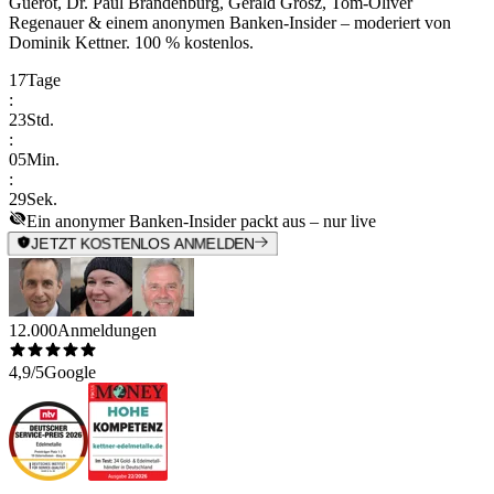
Guérot, Dr. Paul Brandenburg, Gerald Grosz, Tom-Oliver
Regenauer & einem anonymen Banken-Insider
– moderiert von
Dominik Kettner
.
100 % kostenlos.
17
Tage
:
23
Std.
:
05
Min.
:
29
Sek.
Ein anonymer Banken-Insider packt aus – nur live
JETZT KOSTENLOS ANMELDEN
12.000
Anmeldungen
4,9/5
Google