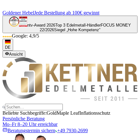
Goldener Hebel
Jede Bestellung ab 100€ gewinnt
ntv-Award 2026
Top 3 Edelmetall-Händler
FOCUS MONEY
22/2026
Siegel „Hohe Kompetenz“
Google: 4,9/5
DE
Ansicht
Beliebte Suchbegriffe:
Gold
Maple Leaf
Inflationsschutz
Persönliche Beratung
Mo–Fr 8–20 Uhr erreichbar
Beratungstermin sichern
+49 7930-2699