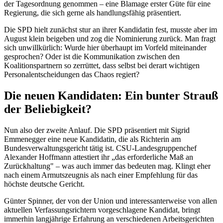
der Tagesordnung genommen – eine Blamage erster Güte für eine
Regierung, die sich gerne als handlungsfähig präsentiert.
Die SPD hielt zunächst stur an ihrer Kandidatin fest, musste aber im
August klein beigeben und zog die Nominierung zurück. Man fragt
sich unwillkürlich: Wurde hier überhaupt im Vorfeld miteinander
gesprochen? Oder ist die Kommunikation zwischen den
Koalitionspartnern so zerrüttet, dass selbst bei derart wichtigen
Personalentscheidungen das Chaos regiert?
Die neuen Kandidaten: Ein bunter Strauß
der Beliebigkeit?
Nun also der zweite Anlauf. Die SPD präsentiert mit Sigrid
Emmenegger eine neue Kandidatin, die als Richterin am
Bundesverwaltungsgericht tätig ist. CSU-Landesgruppenchef
Alexander Hoffmann attestiert ihr „das erforderliche Maß an
Zurückhaltung" – was auch immer das bedeuten mag. Klingt eher
nach einem Armutszeugnis als nach einer Empfehlung für das
höchste deutsche Gericht.
Günter Spinner, der von der Union und interessanterweise von allen
aktuellen Verfassungsrichtern vorgeschlagene Kandidat, bringt
immerhin langjährige Erfahrung an verschiedenen Arbeitsgerichten