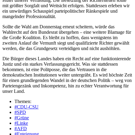
Hüter unserer Verfassung. Die Besetzung der Richterstellen sollte
mit größter Sorgfalt und Weitsicht erfolgen. Stattdessen erleben wir
ein unwürdiges Schauspiel parteipolitischer Ränkespiele und
mangelnder Professionalität.
Sollte die Wahl am Donnerstag erneut scheitern, würde das
Wahlrecht auf den Bundesrat übergehen – eine weitere Blamage für
die Große Koalition. Es bleibt zu hoffen, dass wenigstens im
zweiten Anlauf die Vernunft siegt und qualifizierte Richter gewählt
werden, die das Grundgesetz verteidigen und nicht aushöhlen.
Die Bürger dieses Landes haben ein Recht auf eine funktionierende
Justiz und ein starkes Verfassungsgericht. Was sie stattdessen
bekommen, ist eine Politposse, die das Vertrauen in die
demokratischen Institutionen weiter untergräbt. Es wird höchste Zeit
für einen grundlegenden Wandel in der deutschen Politik – weg von
Parteiengezänk und Inkompetenz, hin zu echter Verantwortung für
unser Land.
Themen:
#CDU-CSU
#SPD
#Grüne
#Linke
#AFD
#Enteignung