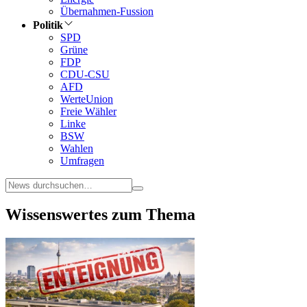
Übernahmen-Fussion
Politik
SPD
Grüne
FDP
CDU-CSU
AFD
WerteUnion
Freie Wähler
Linke
BSW
Wahlen
Umfragen
Wissenswertes zum Thema