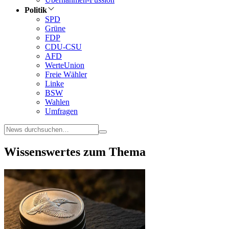
Politik
SPD
Grüne
FDP
CDU-CSU
AFD
WerteUnion
Freie Wähler
Linke
BSW
Wahlen
Umfragen
Wissenswertes zum Thema