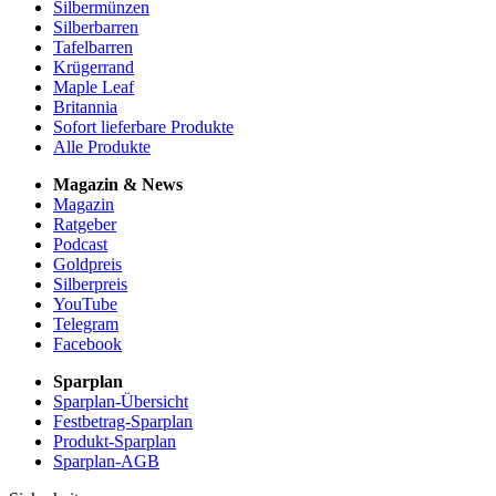
Silbermünzen
Silberbarren
Tafelbarren
Krügerrand
Maple Leaf
Britannia
Sofort lieferbare Produkte
Alle Produkte
Magazin & News
Magazin
Ratgeber
Podcast
Goldpreis
Silberpreis
YouTube
Telegram
Facebook
Sparplan
Sparplan-Übersicht
Festbetrag-Sparplan
Produkt-Sparplan
Sparplan-AGB