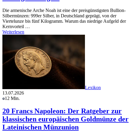
Die armenische Arche Noah ist eine der preisgünstigsten Bullion-
Silbermünzen: 999er Silber, in Deutschland geprägt, von der
Viertelunze bis fünf Kilogramm. Warum das niedrige Aufgeld der
Kernvorteil …
Weiterlesen
Lexikon
13.07.2026
12 Min.
20 Francs Napoleon: Der Ratgeber zur
klassischen europäischen Goldmünze der
Lateinischen Münzunion