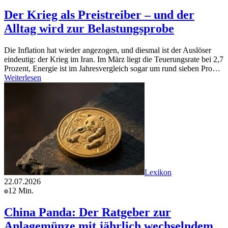
Der Krieg als Preistreiber – und der
Alltag wird zur Belastungsprobe
Die Inflation hat wieder angezogen, und diesmal ist der Auslöser
eindeutig: der Krieg im Iran. Im März liegt die Teuerungsrate bei 2,7
Prozent, Energie ist im Jahresvergleich sogar um rund sieben Pro…
Weiterlesen
Lexikon
22.07.2026
12 Min.
China Panda: Der Ratgeber zur
Anlagemünze mit jährlich wechselndem