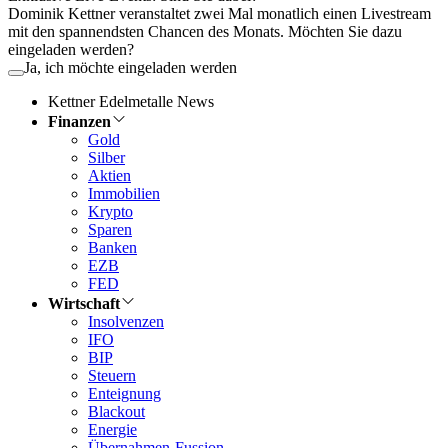
Dominik Kettner veranstaltet zwei Mal monatlich einen Livestream
mit den spannendsten Chancen des Monats. Möchten Sie dazu
eingeladen werden?
Ja, ich möchte eingeladen werden
Kettner Edelmetalle News
Finanzen
Gold
Silber
Aktien
Immobilien
Krypto
Sparen
Banken
EZB
FED
Wirtschaft
Insolvenzen
IFO
BIP
Steuern
Enteignung
Blackout
Energie
Übernahmen-Fussion