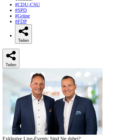
#CDU-CSU
#SPD
#Grüne
#FDP
Teilen
Teilen
Exklusive Live-Events: Sind Sie dabei?