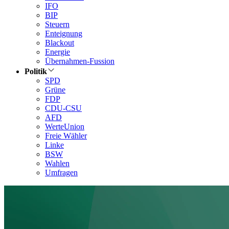
IFO
BIP
Steuern
Enteignung
Blackout
Energie
Übernahmen-Fussion
Politik
SPD
Grüne
FDP
CDU-CSU
AFD
WerteUnion
Freie Wähler
Linke
BSW
Wahlen
Umfragen