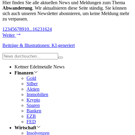
Hier finden Sie alle aktuellen News und Meldungen zum Thema
Abwanderung
. Wir aktualisieren diese Seite ständig. Sie können
sich auch unseren Newsletter abonnieren, um keine Meldung mehr
zu verpassen.
1
2
3
4
5
6
7
8
9
10
...
1623
1624
Weiter
Beiträge & Illustrationen: KI-generiert
Kettner Edelmetalle News
Finanzen
Gold
Silber
Aktien
Immobilien
Krypto
Sparen
Banken
EZB
FED
Wirtschaft
Insolvenzen