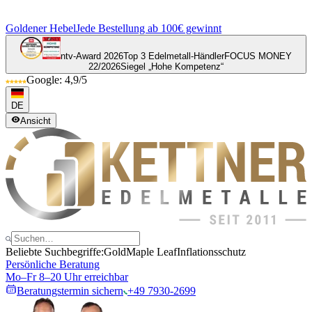
Goldener Hebel
Jede Bestellung ab 100€ gewinnt
ntv-Award 2026
Top 3 Edelmetall-Händler
FOCUS MONEY
22/2026
Siegel „Hohe Kompetenz“
Google: 4,9/5
DE
Ansicht
Beliebte Suchbegriffe:
Gold
Maple Leaf
Inflationsschutz
Persönliche Beratung
Mo–Fr 8–20 Uhr erreichbar
Beratungstermin sichern
+49 7930-2699