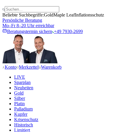
Beliebte Suchbegriffe:
Gold
Maple Leaf
Inflationsschutz
Persönliche Beratung
Mo–Fr 8–20 Uhr erreichbar
Beratungstermin sichern
+49 7930-2699
Konto
Merkzettel
Warenkorb
LIVE
Sparplan
Neuheiten
Gold
Silber
Platin
Palladium
Kupfer
Krisenschutz
Historisch
Limitiert