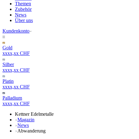
Themen
Zubehör
News
Über uns
Kundenkonto
Gold
xxxx,xx CHF
Silber
xxxx,xx CHF
Platin
xxxx,xx CHF
Palladium
xxxx,xx CHF
Kettner Edelmetalle
Magazin
News
Abwanderung