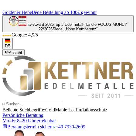
Goldener Hebel
Jede Bestellung ab 100€ gewinnt
ntv-Award 2026
Top 3 Edelmetall-Händler
FOCUS MONEY
22/2026
Siegel „Hohe Kompetenz“
Google: 4,9/5
DE
Ansicht
Beliebte Suchbegriffe:
Gold
Maple Leaf
Inflationsschutz
Persönliche Beratung
Mo–Fr 8–20 Uhr erreichbar
Beratungstermin sichern
+49 7930-2699