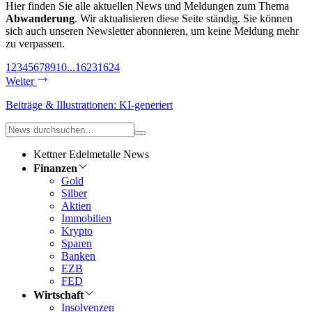
Hier finden Sie alle aktuellen News und Meldungen zum Thema
Abwanderung
. Wir aktualisieren diese Seite ständig. Sie können
sich auch unseren Newsletter abonnieren, um keine Meldung mehr
zu verpassen.
1
2
3
4
5
6
7
8
9
10
...
1623
1624
Weiter
Beiträge & Illustrationen: KI-generiert
Kettner Edelmetalle News
Finanzen
Gold
Silber
Aktien
Immobilien
Krypto
Sparen
Banken
EZB
FED
Wirtschaft
Insolvenzen