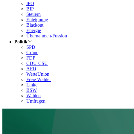
IFO
BIP
Steuern
Enteignung
Blackout
Energie
Übernahmen-Fussion
Politik
SPD
Grüne
FDP
CDU-CSU
AFD
WerteUnion
Freie Wähler
Linke
BSW
Wahlen
Umfragen