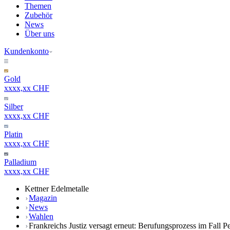
Themen
Zubehör
News
Über uns
Kundenkonto
Gold
xxxx,xx CHF
Silber
xxxx,xx CHF
Platin
xxxx,xx CHF
Palladium
xxxx,xx CHF
Kettner Edelmetalle
Magazin
News
Wahlen
Frankreichs Justiz versagt erneut: Berufungsprozess im Fall 