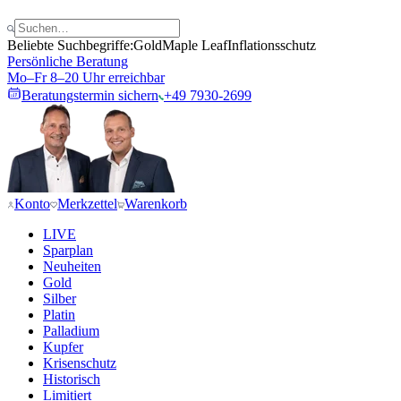
Beliebte Suchbegriffe:
Gold
Maple Leaf
Inflationsschutz
Persönliche Beratung
Mo–Fr 8–20 Uhr erreichbar
Beratungstermin sichern
+49 7930-2699
Konto
Merkzettel
Warenkorb
LIVE
Sparplan
Neuheiten
Gold
Silber
Platin
Palladium
Kupfer
Krisenschutz
Historisch
Limitiert