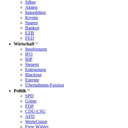
Silber
Aktien
Immobilien
Krypto
Sparen
Banken
EZB
FED
Wirtschaft
Insolvenzen
IFO
BIP
Steuern
Enteignung
Blackout
Energie
Übernahmen-Fussion
Politik
SPD
Grüne
FDP
CDU-CSU
AFD
WerteUnion
Freie Wähler