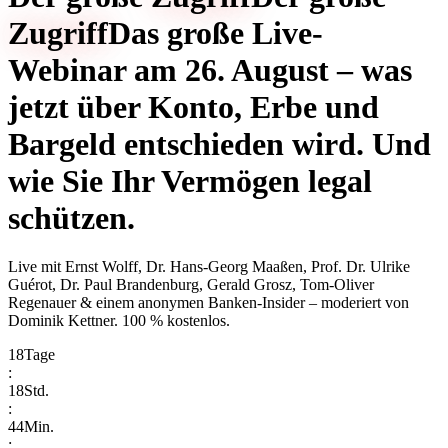
Zugriff
Das große Live-
Webinar am 26. August – was
jetzt über Konto, Erbe und
Bargeld entschieden wird. Und
wie Sie Ihr Vermögen legal
schützen.
Live mit
Ernst Wolff, Dr. Hans-Georg Maaßen, Prof. Dr. Ulrike
Guérot, Dr. Paul Brandenburg, Gerald Grosz, Tom-Oliver
Regenauer & einem anonymen Banken-Insider
– moderiert von
Dominik Kettner
.
100 % kostenlos.
18
Tage
:
18
Std.
:
44
Min.
: