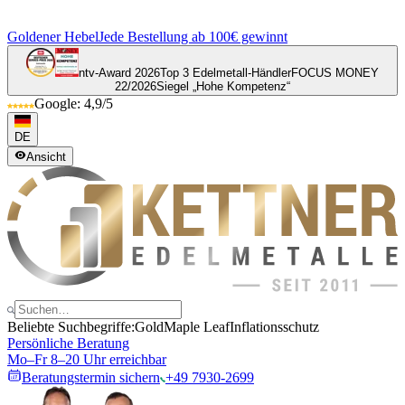
Goldener Hebel
Jede Bestellung ab 100€ gewinnt
ntv-Award 2026
Top 3 Edelmetall-Händler
FOCUS MONEY
22/2026
Siegel „Hohe Kompetenz“
Google: 4,9/5
DE
Ansicht
Beliebte Suchbegriffe:
Gold
Maple Leaf
Inflationsschutz
Persönliche Beratung
Mo–Fr 8–20 Uhr erreichbar
Beratungstermin sichern
+49 7930-2699