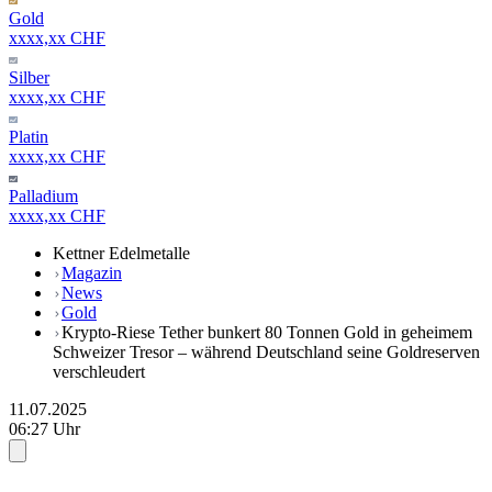
Gold
xxxx,xx CHF
Silber
xxxx,xx CHF
Platin
xxxx,xx CHF
Palladium
xxxx,xx CHF
Kettner Edelmetalle
Magazin
News
Gold
Krypto-Riese Tether bunkert 80 Tonnen Gold in geheimem
Schweizer Tresor – während Deutschland seine Goldreserven
verschleudert
11.07.2025
06:27 Uhr