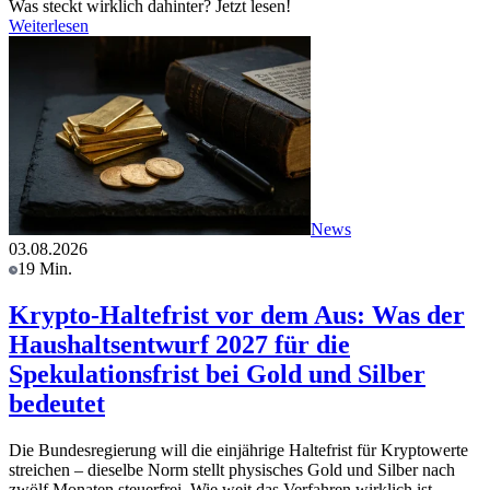
Was steckt wirklich dahinter? Jetzt lesen!
Weiterlesen
News
03.08.2026
19 Min.
Krypto-Haltefrist vor dem Aus: Was der
Haushaltsentwurf 2027 für die
Spekulationsfrist bei Gold und Silber
bedeutet
Die Bundesregierung will die einjährige Haltefrist für Kryptowerte
streichen – dieselbe Norm stellt physisches Gold und Silber nach
zwölf Monaten steuerfrei. Wie weit das Verfahren wirklich ist,