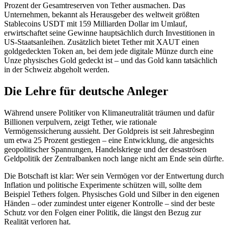
Prozent der Gesamtreserven von Tether ausmachen. Das
Unternehmen, bekannt als Herausgeber des weltweit größten
Stablecoins USDT mit 159 Milliarden Dollar im Umlauf,
erwirtschaftet seine Gewinne hauptsächlich durch Investitionen in
US-Staatsanleihen. Zusätzlich bietet Tether mit XAUT einen
goldgedeckten Token an, bei dem jede digitale Münze durch eine
Unze physisches Gold gedeckt ist – und das Gold kann tatsächlich
in der Schweiz abgeholt werden.
Die Lehre für deutsche Anleger
Während unsere Politiker von Klimaneutralität träumen und dafür
Billionen verpulvern, zeigt Tether, wie rationale
Vermögenssicherung aussieht. Der Goldpreis ist seit Jahresbeginn
um etwa 25 Prozent gestiegen – eine Entwicklung, die angesichts
geopolitischer Spannungen, Handelskriege und der desaströsen
Geldpolitik der Zentralbanken noch lange nicht am Ende sein dürfte.
Die Botschaft ist klar: Wer sein Vermögen vor der Entwertung durch
Inflation und politische Experimente schützen will, sollte dem
Beispiel Tethers folgen. Physisches Gold und Silber in den eigenen
Händen – oder zumindest unter eigener Kontrolle – sind der beste
Schutz vor den Folgen einer Politik, die längst den Bezug zur
Realität verloren hat.