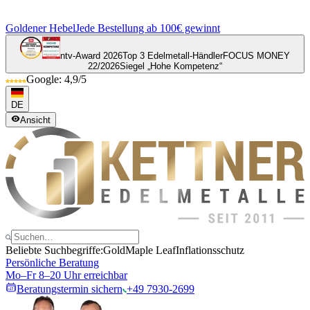
Goldener Hebel
Jede Bestellung ab 100€ gewinnt
ntv-Award 2026
Top 3 Edelmetall-Händler
FOCUS MONEY
22/2026
Siegel „Hohe Kompetenz“
Google: 4,9/5
DE
Ansicht
Beliebte Suchbegriffe:
Gold
Maple Leaf
Inflationsschutz
Persönliche Beratung
Mo–Fr 8–20 Uhr erreichbar
Beratungstermin sichern
+49 7930-2699