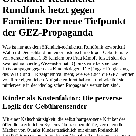
Rundfunk hetzt gegen
Familien: Der neue Tiefpunkt
der GEZ-Propaganda
Was ist nur aus dem öffentlich-rechtlichen Rundfunk geworden?
Während Deutschland mit einer historisch niedrigen Geburtenrate
von gerade einmal 1,35 Kindern pro Frau kämpft, leistet sich das
zwangsfinanzierte „Wissensformat" Quarks eine beispiellose
Hetzkampagne gegen das Kinderkriegen. Die jüngste Entgleisung
des WDR und HR zeigt einmal mehr, wie weit sich die GEZ-Sender
von ihrer eigentlichen Aufgabe entfernt haben – und wie tief sie
mittlerweile in der ideologischen Propaganda versunken sind.
Kinder als Kostenfaktor: Die perverse
Logik der Gebührensender
Mit einer Kaltschnäuzigkeit, die selbst hartgesottene Kritiker des
öffentlich-rechtlichen Systems überraschen dürfte, versehen die
Macher von Quarks Kinder tatsächlich mit einem Preisschild.
150.000 Euro soll ein Kind bis zur Volljährigkeit kosten – als wäre