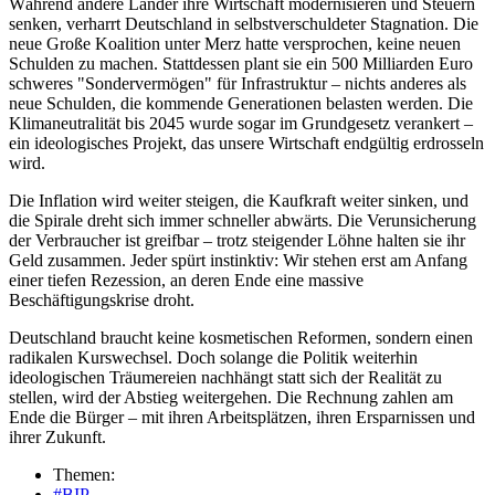
Während andere Länder ihre Wirtschaft modernisieren und Steuern
senken, verharrt Deutschland in selbstverschuldeter Stagnation. Die
neue Große Koalition unter Merz hatte versprochen, keine neuen
Schulden zu machen. Stattdessen plant sie ein 500 Milliarden Euro
schweres "Sondervermögen" für Infrastruktur – nichts anderes als
neue Schulden, die kommende Generationen belasten werden. Die
Klimaneutralität bis 2045 wurde sogar im Grundgesetz verankert –
ein ideologisches Projekt, das unsere Wirtschaft endgültig erdrosseln
wird.
Die Inflation wird weiter steigen, die Kaufkraft weiter sinken, und
die Spirale dreht sich immer schneller abwärts. Die Verunsicherung
der Verbraucher ist greifbar – trotz steigender Löhne halten sie ihr
Geld zusammen. Jeder spürt instinktiv: Wir stehen erst am Anfang
einer tiefen Rezession, an deren Ende eine massive
Beschäftigungskrise droht.
Deutschland braucht keine kosmetischen Reformen, sondern einen
radikalen Kurswechsel. Doch solange die Politik weiterhin
ideologischen Träumereien nachhängt statt sich der Realität zu
stellen, wird der Abstieg weitergehen. Die Rechnung zahlen am
Ende die Bürger – mit ihren Arbeitsplätzen, ihren Ersparnissen und
ihrer Zukunft.
Themen:
#BIP