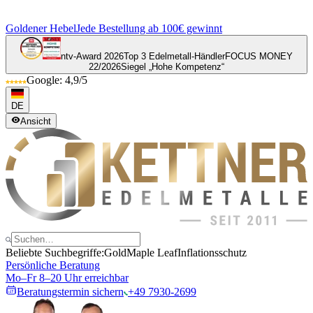
Goldener Hebel
Jede Bestellung ab 100€ gewinnt
ntv-Award 2026
Top 3 Edelmetall-Händler
FOCUS MONEY
22/2026
Siegel „Hohe Kompetenz“
Google: 4,9/5
DE
Ansicht
Beliebte Suchbegriffe:
Gold
Maple Leaf
Inflationsschutz
Persönliche Beratung
Mo–Fr 8–20 Uhr erreichbar
Beratungstermin sichern
+49 7930-2699